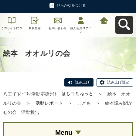
ひらがなをつける
このサイトにつ
新規登録
お問い合わせ
個人会員ログイ
八王子ｺﾐｭﾆﾃｨ活
いて
ン
動応援ｻｲﾄ はち
コミねっとへ戻
る
絵本 オオルリの会
読み上げ
読み上げ設定
八王子ｺﾐｭﾆﾃｨ活動応援ｻｲﾄ はちコミねっと
＞
絵本 オオ
ルリの会
＞
活動レポート
＞
こども
＞
絵本読み聞か
せの会 活動報告
Menu