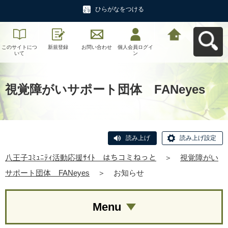
ひらがなをつける
このサイトにつ
新規登録
お問い合わせ
個人会員ログイ
八王子ｺﾐｭﾆﾃｨ活
いて
ン
動応援ｻｲﾄ はち
コミねっとへ戻
る
視覚障がいサポート団体 FANeyes
読み上げ
読み上げ設定
八王子ｺﾐｭﾆﾃｨ活動応援ｻｲﾄ はちコミねっと
＞
視覚障がい
サポート団体 FANeyes
＞
お知らせ
Menu