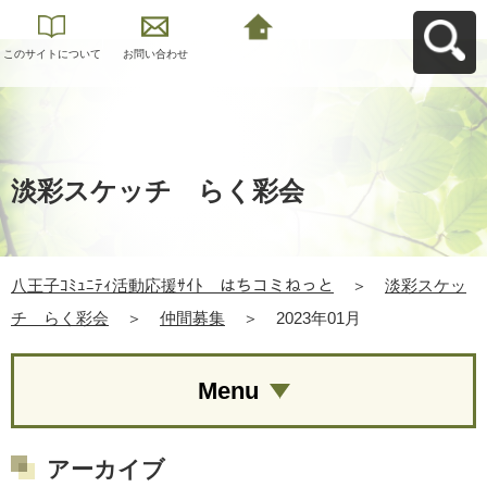
このサイトについて
お問い合わせ
八王子ｺﾐｭﾆﾃｨ活動応
援ｻｲﾄ はちコミねっ
とへ戻る
淡彩スケッチ らく彩会
八王子ｺﾐｭﾆﾃｨ活動応援ｻｲﾄ はちコミねっと
＞
淡彩スケッ
チ らく彩会
＞
仲間募集
＞
2023年01月
Menu
アーカイブ