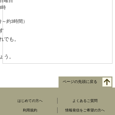
4日曜日
3時
間
分～約3時間）
す
れでも。
ょう。
ページの先頭に戻る
はじめての方へ
よくあるご質問
利用規約
情報発信をご希望の方へ