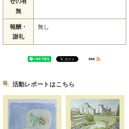
せの有
無
報酬・
無し
謝礼
活動レポートはこちら