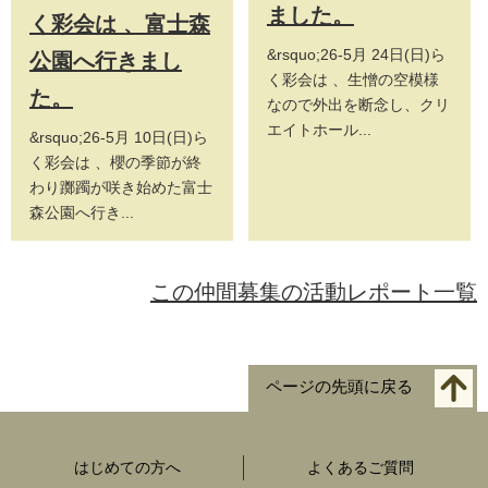
ました。
く彩会は 、富士森
&rsquo;26-5月 24日(日)ら
公園へ行きまし
く彩会は 、生憎の空模様
た。
なので外出を断念し、クリ
エイトホール...
&rsquo;26-5月 10日(日)ら
く彩会は 、櫻の季節が終
わり躑躅が咲き始めた富士
森公園へ行き...
この仲間募集の活動レポート一覧
ページの先頭に戻る
はじめての方へ
よくあるご質問