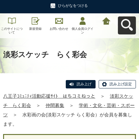
ひらがなをつける
このサイトにつ
新規登録
お問い合わせ
個人会員ログイ
八王子ｺﾐｭﾆﾃｨ活
いて
ン
動応援ｻｲﾄ はち
コミねっとへ戻
る
淡彩スケッチ らく彩会
読み上げ
読み上げ設定
八王子ｺﾐｭﾆﾃｨ活動応援ｻｲﾄ はちコミねっと
＞
淡彩スケッ
チ らく彩会
＞
仲間募集
＞
学術・文化・芸術・スポー
ツ
＞
水彩画の会(淡彩スケッチ らく彩会）が会員を募集し
ます。