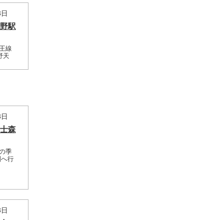
3日
北野駅
京王線
野天
3日
富士森
櫻の季
園へ行
3日