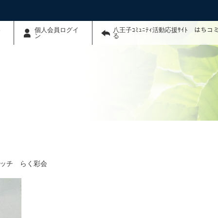
わ
個人会員ログイ
八王子ｺﾐｭﾆﾃｨ活動応援ｻｲﾄ はち
ン
る
ッチ らく彩会