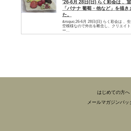
’26-6月 28日(日) らく彩会は 、
「バナナ 葡萄・他など」を描き
た。
&rsquo;26-6月 28日(日) らく彩会は 、
空模様なので外出を断念し、クリエイト
ー...
はじめての方へ
メールマガジンバッ