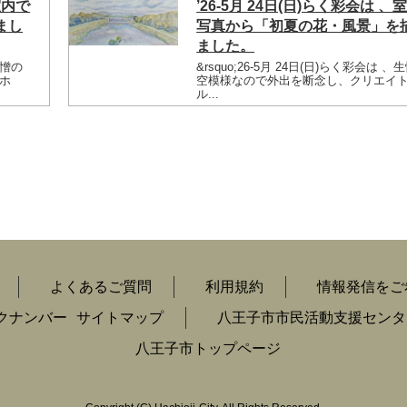
室内で
’26-5月 24日(日)らく彩会は 、
まし
写真から「初夏の花・風景」を
ました。
生憎の
&rsquo;26-5月 24日(日)らく彩会は 、
ホ
空模様なので外出を断念し、クリエイ
ル...
よくあるご質問
利用規約
情報発信をご
クナンバー
サイトマップ
八王子市市民活動支援センタ
八王子市トップページ