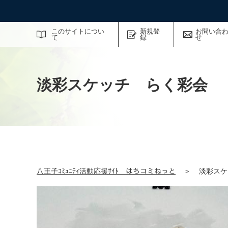
サイト内検索
このサイトについ
新規登
お問い合
て
録
せ
淡彩スケッチ らく彩会
八王子ｺﾐｭﾆﾃｨ活動応援ｻｲﾄ はちコミねっと
＞
淡彩スケ