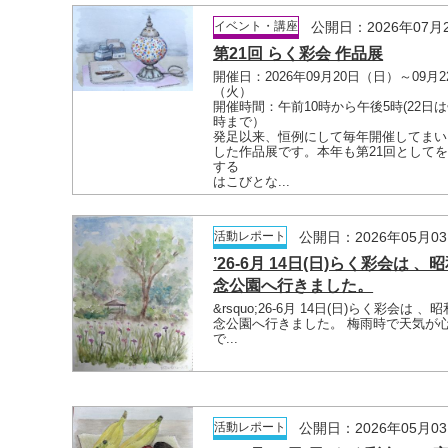
イベント・講座
公開日：2026年07月
第21回 らく彩会 作品展
開催日：2026年09月20日（日）～09月2
（火）
開催時間：午前10時から午後5時(22日は
時まで）
発足以来、恒例にして毎年開催してまい
した作品展です。本年も第21回として
する
はこびとな...
活動レポート
公開日：2026年05月0
’26-6月 14日(日)らく彩会は 、
念公園へ行きました。
&rsquo;26-6月 14日(日)らく彩会は 、
念公園へ行きました。 梅雨時で天気が
で...
活動レポート
公開日：2026年05月0