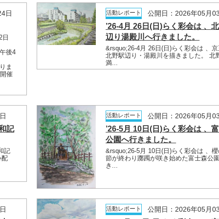
24日
活動レポート
公開日：2026年05月0
’26-4月 26日(日)らく彩会は 、
辺り湯殿川へ行きました。
2日
&rsquo;26-4月 26日(日)らく彩会は 、
午後4
北野駅辺り・湯殿川を描きました。 北
満...
りま
を開催
3日
活動レポート
公開日：2026年05月0
昭和記
’26-5月 10日(日)らく彩会は 、
公園へ行きました。
昭和記
&rsquo;26-5月 10日(日)らく彩会は 、
心配
節が終わり躑躅が咲き始めた富士森公
き...
3日
活動レポート
公開日：2026年05月0