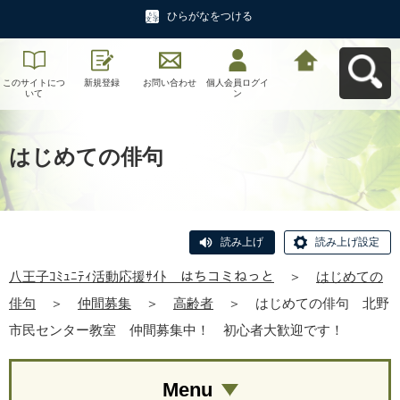
ひらがなをつける
このサイトにつ
新規登録
お問い合わせ
個人会員ログイ
八王子ｺﾐｭﾆﾃｨ活
いて
ン
動応援ｻｲﾄ はち
コミねっとへ戻
る
はじめての俳句
読み上げ
読み上げ設定
八王子ｺﾐｭﾆﾃｨ活動応援ｻｲﾄ はちコミねっと
＞
はじめての
俳句
＞
仲間募集
＞
高齢者
＞
はじめての俳句 北野
市民センター教室 仲間募集中！ 初心者大歓迎です！
Menu