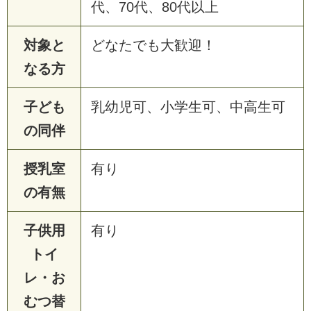
代、70代、80代以上
対象と
どなたでも大歓迎！
なる方
子ども
乳幼児可、小学生可、中高生可
の同伴
授乳室
有り
の有無
子供用
有り
トイ
レ・お
むつ替