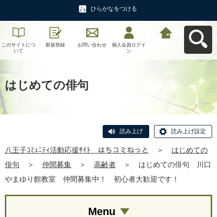
ひらがなをつける
このサイトにつ
新規登録
お問い合わせ
個人会員ログイ
八王子ｺﾐｭﾆﾃｨ活
いて
ン
動応援ｻｲﾄ はち
コミねっとへ戻
る
はじめての俳句
読み上げ
読み上げ設定
八王子ｺﾐｭﾆﾃｨ活動応援ｻｲﾄ はちコミねっと
＞
はじめての
俳句
＞
仲間募集
＞
高齢者
＞
はじめての俳句 川口
やまゆり館教室 仲間募集中！ 初心者大歓迎です！
Menu