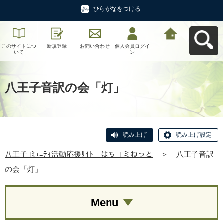
ひらがなをつける
このサイトにつ
新規登録
お問い合わせ
個人会員ログイ
八王子ｺﾐｭﾆﾃｨ活
いて
ン
動応援ｻｲﾄ はち
コミねっとへ戻
る
八王子音訳の会「灯」
読み上げ
読み上げ設定
八王子ｺﾐｭﾆﾃｨ活動応援ｻｲﾄ はちコミねっと
＞
八王子音訳
の会「灯」
Menu