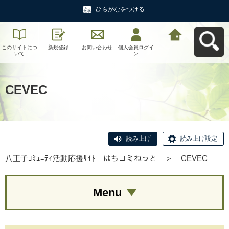
ひらがなをつける
このサイトにつ
新規登録
お問い合わせ
個人会員ログイ
八王子ｺﾐｭﾆﾃｨ活
いて
ン
動応援ｻｲﾄ はち
コミねっとへ戻
る
CEVEC
読み上げ
読み上げ設定
八王子ｺﾐｭﾆﾃｨ活動応援ｻｲﾄ はちコミねっと
＞
CEVEC
Menu