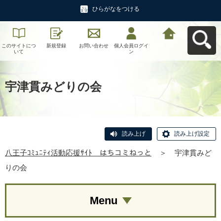
ひらがなをつける
このサイトにつ
新規登録
お問い合わせ
個人会員ログイ
八王子ｺﾐｭﾆﾃｨ活
いて
ン
動応援ｻｲﾄ はち
コミねっとへ戻
る
宇津貫みどりの会
読み上げ
読み上げ設定
八王子ｺﾐｭﾆﾃｨ活動応援ｻｲﾄ はちコミねっと
＞
宇津貫みど
りの会
Menu