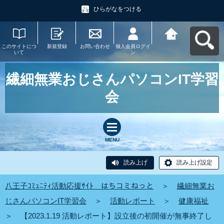
ひらがなをつける
このサイトにつ
新規登録
お問い合わせ
個人会員ログイ
八王子ｺﾐｭﾆﾃｨ活
いて
ン
動応援ｻｲﾄ はち
コミねっとへ戻
る
繊細無業おじさんパソコンIT学習
会
MENU
読み上げ
読み上げ設定
八王子ｺﾐｭﾆﾃｨ活動応援ｻｲﾄ はちコミねっと
＞
繊細無業お
じさんパソコンIT学習会
＞
活動レポート
＞
健康福祉
＞
【2023.1.19 活動レポート】設立後の初開催が無事終了し