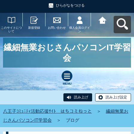
ひらがなをつける
このサイトにつ
新規登録
お問い合わせ
個人会員ログイ
八王子ｺﾐｭﾆﾃｨ活
いて
ン
動応援ｻｲﾄ はち
コミねっとへ戻
る
繊細無業おじさんパソコンIT学習
会
MENU
読み上げ
読み上げ設定
八王子ｺﾐｭﾆﾃｨ活動応援ｻｲﾄ はちコミねっと
＞
繊細無業お
じさんパソコンIT学習会
＞
ブログ