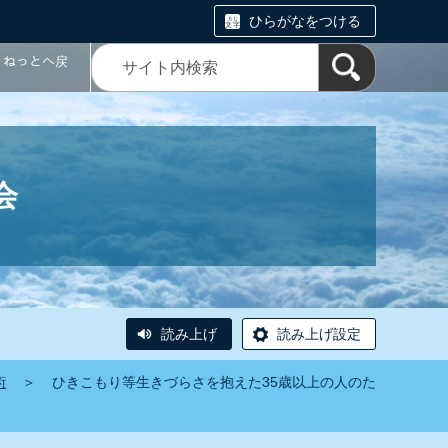
ひらがなをつける
コミねっとへ戻
会
読み上げ
読み上げ設定
術
＞
ひきこもり等生きづらさを抱えた35歳以上の人のた