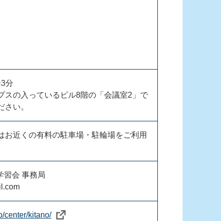
3分
プスの入っているビル8階の「会議室2」で
ださい。
はお近くの有料の駐車場・駐輪場をご利用
学習会 事務局
l.com
p/center/kitano/