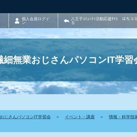
わ
個人会員ログイ
八王子ｺﾐｭﾆﾃｨ活動応援ｻｲﾄ はち
ン
る
繊細無業おじさんパソコンIT学習
おじさんパソコンIT学習会
＞
イベント・講座
＞
情報・科学技