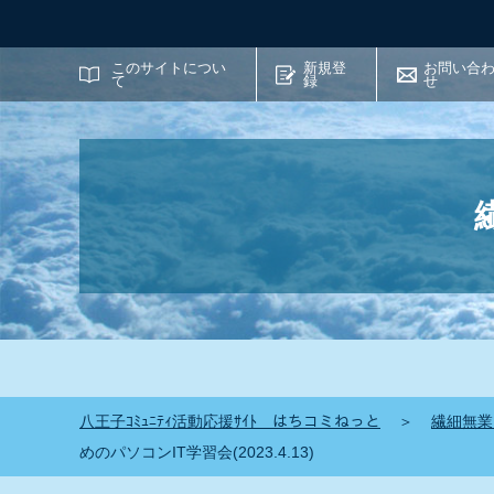
サイト内検索
このサイトについ
新規登
お問い合
て
録
せ
八王子ｺﾐｭﾆﾃｨ活動応援ｻｲﾄ はちコミねっと
＞
繊細無業
めのパソコンIT学習会(2023.4.13)