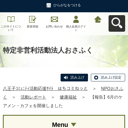
ひらがなをつける
このサイトにつ
新規登録
お問い合わせ
個人会員ログイ
八王子ｺﾐｭﾆﾃｨ活
いて
ン
動応援ｻｲﾄ はち
コミねっとへ戻
る
特定非営利活動法人おさふく
読み上げ
読み上げ設定
八王子ｺﾐｭﾆﾃｨ活動応援ｻｲﾄ はちコミねっと
＞
NPOおさふ
く
＞
活動レポート
＞
健康福祉
＞
【報告】6月のケ
アメン・カフェを開催しました
Menu