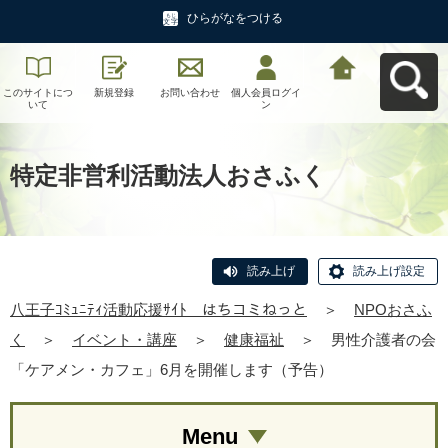
ひらがなをつける
このサイトにつ
新規登録
お問い合わせ
個人会員ログイ
八王子ｺﾐｭﾆﾃｨ活
いて
ン
動応援ｻｲﾄ はち
コミねっとへ戻
る
特定非営利活動法人おさふく
読み上げ
読み上げ設定
八王子ｺﾐｭﾆﾃｨ活動応援ｻｲﾄ はちコミねっと
＞
NPOおさふ
く
＞
イベント・講座
＞
健康福祉
＞
男性介護者の会
「ケアメン・カフェ」6月を開催します（予告）
Menu