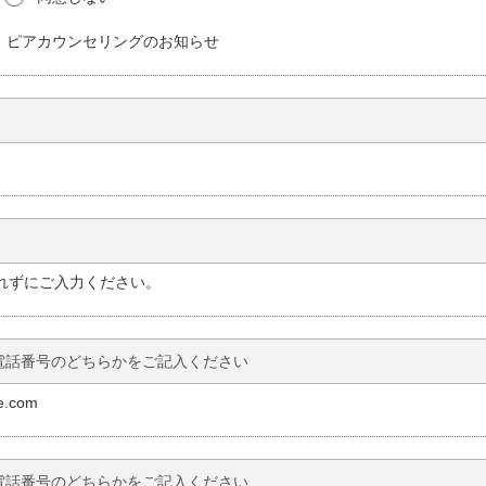
請手続きを行い、本サイトの運用管理者(以下「管理者」といいます。
9歳】ピアカウンセリングのお知らせ
くてはなりません。
、公益的な活動を行う団体であること。
る者または政党を推薦し、支持し、またはこれらに反対することを目的
月15日条例第23号)に規定する暴力団、暴力団員及び暴力団関係者の統制
れずにご入力ください。
活動
っと利用登録団体申込書」に、団体の活動がわかる書類を添付のうえ、
定款などの活動概要がわかる資料)
.com
にあっては、「八王子市市民活動支援センター登録団体」の申請を兼ねる
切と判断した場合、承認を行わない場合があります。また、承認後であ