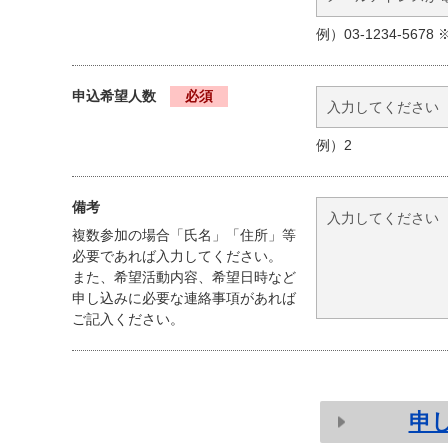
本サイトへの会員登録は１団体１件のみとし、複
ものとします。
例）03-1234-567
(会員ID及びパスワード)
第３条
申込希望人数
必須
市及び管理者は、前条の規定により登録を承認した団体に
例）2
ID及びパスワードは、譲渡、売買等をすることは
ID及びパスワードは、会員の責任において適切に
ID及びパスワードは、団体の解散後又は会員の本
備考
市及び管理者は、ID及びパスワードの使用上の
複数参加の場合「氏名」「住所」等
必要であれば入力してください。
また、希望活動内容、希望日時など
(登録情報)
第４条
申し込みに必要な連絡事項があれば
登録情報は、市及び管理者が所有するものとし、個人
ご記入ください。
行わないものとします。
会員の登録情報のすべての項目に関して、いかな
会員は、住所、Ｅメールアドレスその他サービス
す。
申