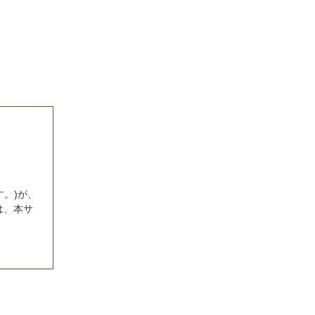
。)が、
は、本サ
での情報