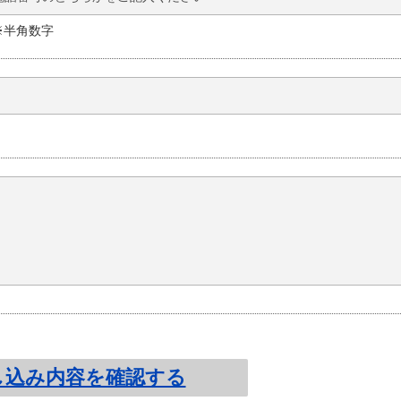
数件の登録があった場合は、市及び管理者の判断により登録情報の削除
8 ※半角数字
対して、会員ID(以下「ID」といいます。)及びパスワードを発行し
できません。
管理するものとします。
サイトの退会後は失効します。
過失及び第三者の利用に伴う損害について、一切の責任を負わないものと
が特定できる情報については本人による同意がある場合を除き、外部へ
る虚偽の登録も認めないものとします。
への登録情報に変更が生じたときは、速やかに変更の手続きを行うもの
し込み内容を確認する