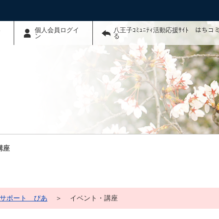
わ
個人会員ログイ
八王子ｺﾐｭﾆﾃｨ活動応援ｻｲﾄ はち
ン
る
講座
サポート ぴあ
＞
イベント・講座