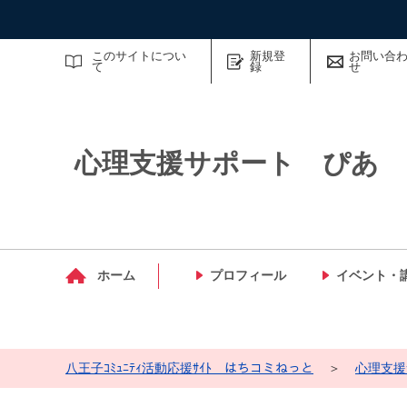
サイト内検索
このサイトについ
新規登
お問い合
て
録
せ
心理支援サポート ぴあ
マイメディア検索
ホーム
プロフィール
イベント・
八王子ｺﾐｭﾆﾃｨ活動応援ｻｲﾄ はちコミねっと
＞
心理支援