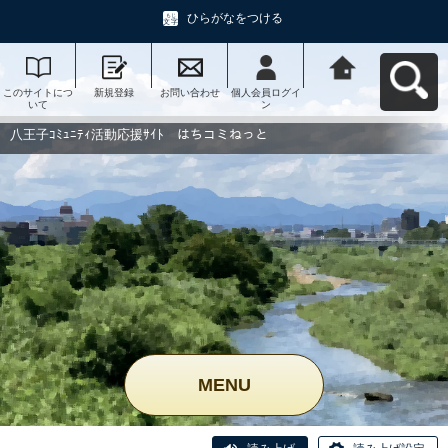
ひらがなをつける
このサイトにつ
新規登録
お問い合わせ
個人会員ログイ
八王子ｺﾐｭﾆﾃｨ活
いて
ン
動応援ｻｲﾄ はち
コミねっとへ戻
る
八王子ｺﾐｭﾆﾃｨ活動応援ｻｲﾄ はちコミねっと
MENU