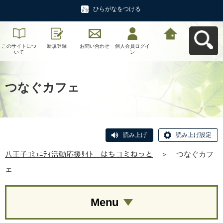
ひらがなをつける
このサイトにつ
新規登録
お問い合わせ
個人会員ログイ
八王子ｺﾐｭﾆﾃｨ活
いて
ン
動応援ｻｲﾄ はち
コミねっとへ戻
る
つなぐカフェ
読み上げ
読み上げ設定
八王子ｺﾐｭﾆﾃｨ活動応援ｻｲﾄ はちコミねっと
＞
つなぐカフ
ェ
Menu