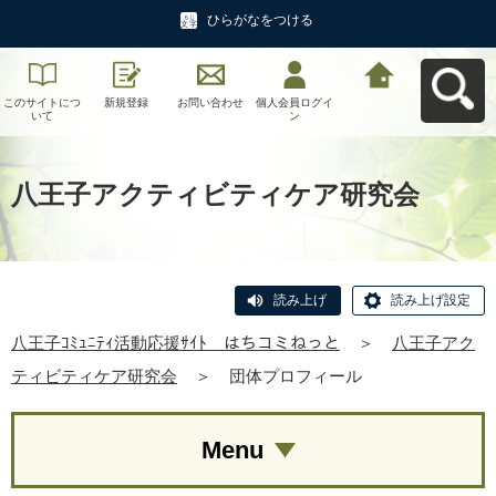
ひらがなをつける
このサイトにつ
新規登録
お問い合わせ
個人会員ログイ
八王子ｺﾐｭﾆﾃｨ活
いて
ン
動応援ｻｲﾄ はち
コミねっとへ戻
る
八王子アクティビティケア研究会
読み上げ
読み上げ設定
八王子ｺﾐｭﾆﾃｨ活動応援ｻｲﾄ はちコミねっと
＞
八王子アク
ティビティケア研究会
＞
団体プロフィール
Menu