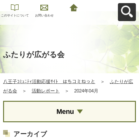
このサイトについて
お問い合わせ
八王子ｺﾐｭﾆﾃｨ活動応
援ｻｲﾄ はちコミねっ
とへ戻る
ふたりが広がる会
八王子ｺﾐｭﾆﾃｨ活動応援ｻｲﾄ はちコミねっと
＞
ふたりが広
がる会
＞
活動レポート
＞
2024年04月
Menu
アーカイブ