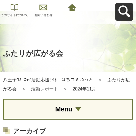
このサイトについて
お問い合わせ
八王子ｺﾐｭﾆﾃｨ活動応
援ｻｲﾄ はちコミねっ
とへ戻る
ふたりが広がる会
八王子ｺﾐｭﾆﾃｨ活動応援ｻｲﾄ はちコミねっと
＞
ふたりが広
がる会
＞
活動レポート
＞
2024年11月
Menu
アーカイブ