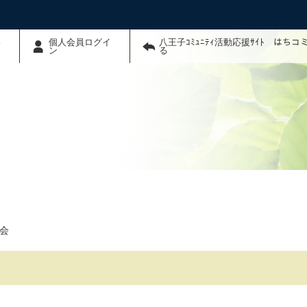
わ
個人会員ログイ
八王子ｺﾐｭﾆﾃｨ活動応援ｻｲﾄ はち
ン
る
会