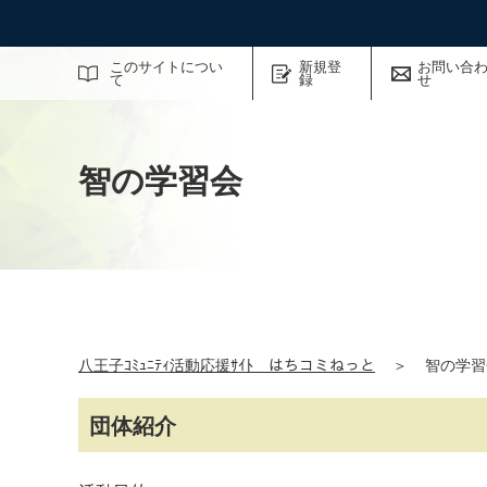
サイト内検索
このサイトについ
新規登
お問い合
て
録
せ
智の学習会
八王子ｺﾐｭﾆﾃｨ活動応援ｻｲﾄ はちコミねっと
＞
智の学習
団体紹介