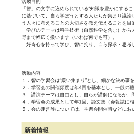
活動目的
「智」の文字に込められている“知識を豊かにするこ
に基づいて、自ら学ぼうとする人たちが集まり議論
う人々に考えることの大切さを教え伝えることを目
学びのテーマは科学技術（自然科学を含む）から人
野まで幅広く扱います（いわば何でも可）。
好奇心を持って学び、智に拘り、自ら探求・思考し
マイメディア検索
活動内容
１．智の学習会は“緩い集まり”とし、細かな決め事
２．学習会の開催頻度は年4回を基本とし、一般の
３．講演テーマは自由とし、自らが講師になるか、
４．学習会の成果として年1回、論文集（会報誌に
５．会の運営等については、学習会開催時などにお
新着情報