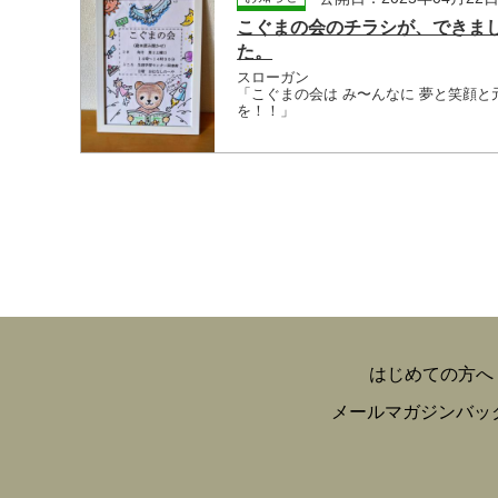
こぐまの会のチラシが、できま
た。
スローガン
「こぐまの会は み〜んなに 夢と笑顔と
を！！」
はじめての方へ
メールマガジンバッ