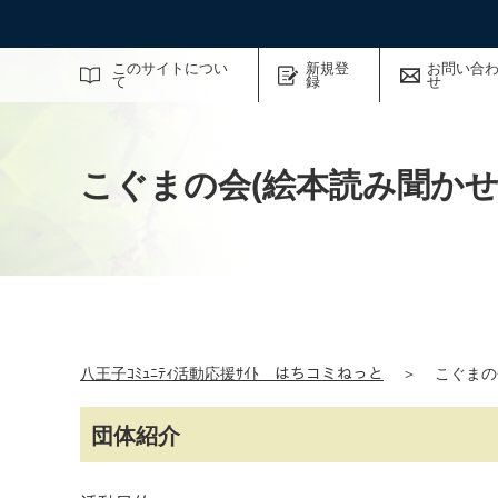
サイト内検索
このサイトについ
新規登
お問い合
て
録
せ
こぐまの会(絵本読み聞かせ
八王子ｺﾐｭﾆﾃｨ活動応援ｻｲﾄ はちコミねっと
＞
こぐまの
団体紹介