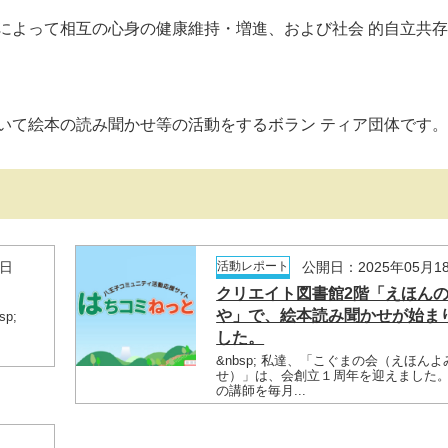
によって相互の心身の健康維持・増進、および社会 的自立共
いて絵本の読み聞かせ等の活動をするボラン ティア団体です。
6日
活動レポート
公開日：2025年05月1
クリエイト図書館2階「えほん
や」で、絵本読み聞かせが始ま
sp;
した。
&nbsp; 私達、「こぐまの会（えほん
せ）」は、会創立１周年を迎えました
の講師を毎月...
日