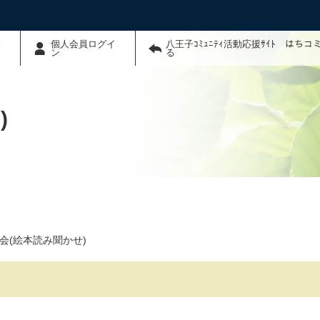
わ
個人会員ログイ
八王子ｺﾐｭﾆﾃｨ活動応援ｻｲﾄ はち
ン
る
)
会(絵本読み聞かせ)