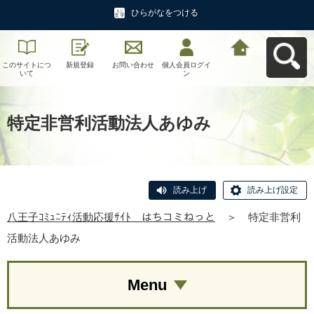
ひらがなをつける
このサイトにつ
新規登録
お問い合わせ
個人会員ログイ
八王子ｺﾐｭﾆﾃｨ活
いて
ン
動応援ｻｲﾄ はち
コミねっとへ戻
る
特定非営利活動法人あゆみ
読み上げ
読み上げ設定
八王子ｺﾐｭﾆﾃｨ活動応援ｻｲﾄ はちコミねっと
＞
特定非営利
活動法人あゆみ
Menu