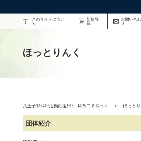
サイト内検索
このサイトについ
新規登
お問い合
て
録
せ
ほっとりんく
八王子ｺﾐｭﾆﾃｨ活動応援ｻｲﾄ はちコミねっと
＞
ほっとり
団体紹介