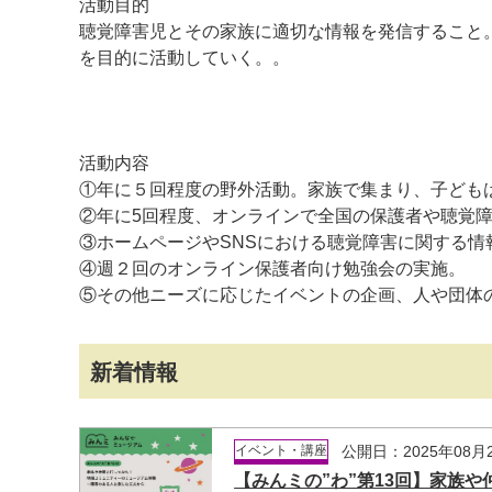
活動目的
聴覚障害児とその家族に適切な情報を発信すること
を目的に活動していく。。
活動内容
①年に５回程度の野外活動。家族で集まり、子ども
マイメディア検索
②年に5回程度、オンラインで全国の保護者や聴覚
③ホームページやSNSにおける聴覚障害に関する情
④週２回のオンライン保護者向け勉強会の実施。
⑤その他ニーズに応じたイベントの企画、人や団体
新着情報
イベント・講座
公開日：2025年08月
【みんミの”わ”第13回】家族や