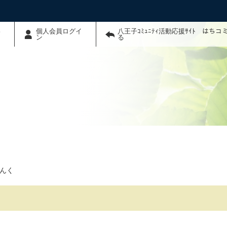
わ
個人会員ログイ
八王子ｺﾐｭﾆﾃｨ活動応援ｻｲﾄ はち
ン
る
んく