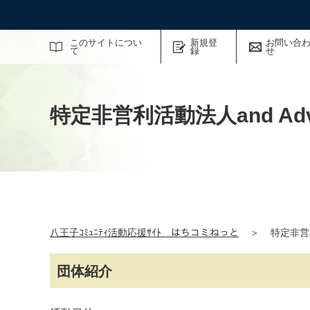
サイト内検索
このサイトについ
新規登
お問い合
て
録
せ
特定非営利活動法人and Adv
八王子ｺﾐｭﾆﾃｨ活動応援ｻｲﾄ はちコミねっと
＞
特定非営利
団体紹介