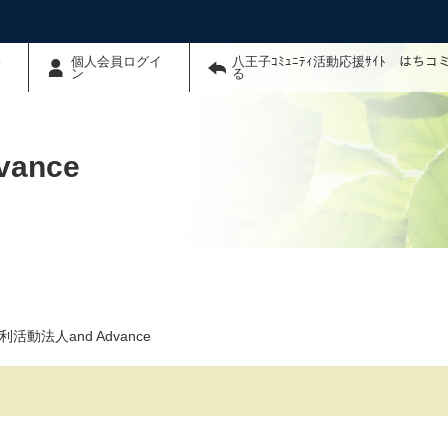
わ
個人会員ログイ
八王子ｺﾐｭﾆﾃｨ活動応援ｻｲﾄ はち
ン
る
ance
活動法人and Advance