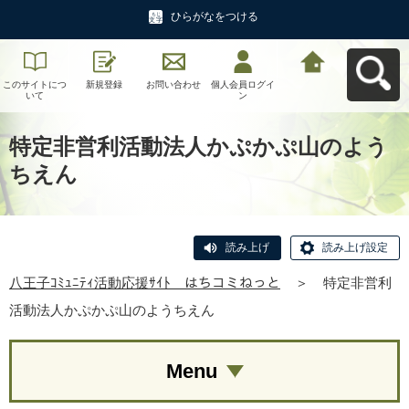
ひらがなをつける
このサイトにつ
新規登録
お問い合わせ
個人会員ログイ
八王子ｺﾐｭﾆﾃｨ活
いて
ン
動応援ｻｲﾄ はち
コミねっとへ戻
る
特定非営利活動法人かぷかぷ山のよう
ちえん
読み上げ
読み上げ設定
八王子ｺﾐｭﾆﾃｨ活動応援ｻｲﾄ はちコミねっと
＞
特定非営利
活動法人かぷかぷ山のようちえん
Menu