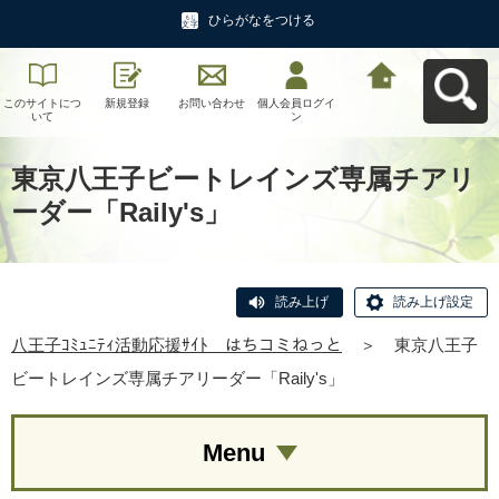
ひらがなをつける
このサイトにつ
新規登録
お問い合わせ
個人会員ログイ
八王子ｺﾐｭﾆﾃｨ活
いて
ン
動応援ｻｲﾄ はち
コミねっとへ戻
る
東京八王子ビートレインズ専属チアリ
ーダー「Raily's」
読み上げ
読み上げ設定
八王子ｺﾐｭﾆﾃｨ活動応援ｻｲﾄ はちコミねっと
＞
東京八王子
ビートレインズ専属チアリーダー「Raily's」
Menu