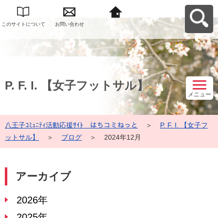
このサイトについて
お問い合わせ
八王子ｺﾐｭﾆﾃｨ活動応
援ｻｲﾄ はちコミねっ
とへ戻る
P. F. I. 【女子フットサル】
メニュー
八王子ｺﾐｭﾆﾃｨ活動応援ｻｲﾄ はちコミねっと
＞
P. F. I. 【女子フ
ットサル】
＞
ブログ
＞
2024年12月
アーカイブ
2026年
2025年