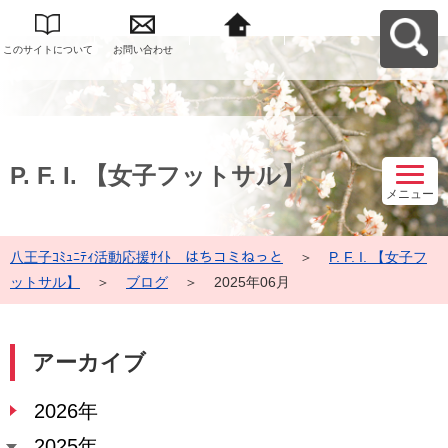
このサイトについて
お問い合わせ
八王子ｺﾐｭﾆﾃｨ活動応
援ｻｲﾄ はちコミねっ
とへ戻る
P. F. I. 【女子フットサル】
メニュー
八王子ｺﾐｭﾆﾃｨ活動応援ｻｲﾄ はちコミねっと
＞
P. F. I. 【女子フ
ットサル】
＞
ブログ
＞
2025年06月
アーカイブ
2026年
2025年