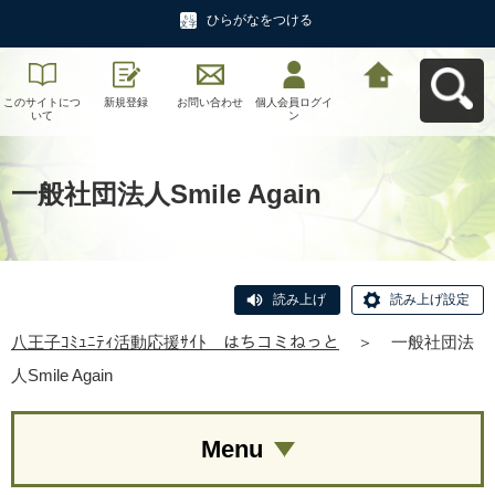
ひらがなをつける
このサイトにつ
新規登録
お問い合わせ
個人会員ログイ
八王子ｺﾐｭﾆﾃｨ活
いて
ン
動応援ｻｲﾄ はち
コミねっとへ戻
る
一般社団法人Smile Again
読み上げ
読み上げ設定
八王子ｺﾐｭﾆﾃｨ活動応援ｻｲﾄ はちコミねっと
＞
一般社団法
人Smile Again
Menu