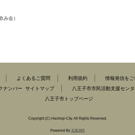
飲み会）
よくあるご質問
利用規約
情報発信をご
クナンバー
サイトマップ
八王子市市民活動支援センタ
八王子市トップページ
Copyright
(C)
Hachioji-City. All Rights Reserved.
Powered By
元気365