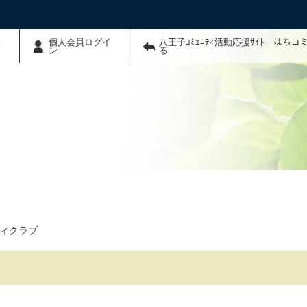
わ
個人会員ログイ
八王子ｺﾐｭﾆﾃｨ活動応援ｻｲﾄ はち
ン
る
ィクラブ