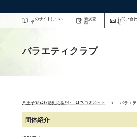
サイト内検索
このサイトについ
新規登
お問い合
て
録
せ
バラエティクラブ
八王子ｺﾐｭﾆﾃｨ活動応援ｻｲﾄ はちコミねっと
＞
バラエテ
団体紹介