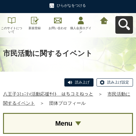
ひらがなをつける
このサイトにつ
新規登録
お問い合わせ
個人会員ログイ
八王子ｺﾐｭﾆﾃｨ活
いて
ン
動応援ｻｲﾄ はち
コミねっとへ戻
る
市民活動に関するイベント
読み上げ
読み上げ設定
八王子ｺﾐｭﾆﾃｨ活動応援ｻｲﾄ はちコミねっと
＞
市民活動に
関するイベント
＞
団体プロフィール
Menu