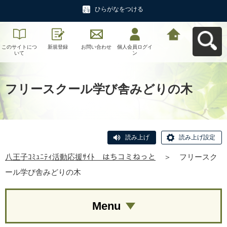
ひらがなをつける
このサイトにつ
新規登録
お問い合わせ
個人会員ログイ
八王子ｺﾐｭﾆﾃｨ活
いて
ン
動応援ｻｲﾄ はち
コミねっとへ戻
る
フリースクール学び舎みどりの木
読み上げ
読み上げ設定
八王子ｺﾐｭﾆﾃｨ活動応援ｻｲﾄ はちコミねっと
＞
フリースク
ール学び舎みどりの木
Menu