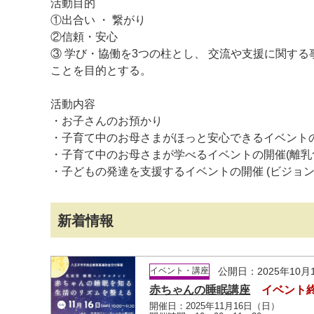
活動目的
①出合い ・ 繋がり
②信頼・安心
③ 学び・協働を3つの柱とし、 交流や支援に関す
ことを目的とする。
活動内容
・お子さんのお預かり
マイメディア検索
・子育て中のお母さまがほっと安心できるイベントの
・子育て中のお母さまが学べるイベントの開催(離乳
・子どもの発達を支援するイベントの開催 (ビジョ
新着情報
イベント・講座
公開日：2025年10月
赤ちゃんの睡眠講座
イベント
開催日：2025年11月16日（日）