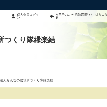
わ
個人会員ログイ
八王子ｺﾐｭﾆﾃｨ活動応援ｻｲﾄ はち
ン
る
所つくり隊縁楽結
法人みんなの居場所つくり隊縁楽結