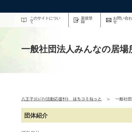
サイト内検索
このサイトについ
新規登
お問い合
て
録
せ
一般社団法人みんなの居場
八王子ｺﾐｭﾆﾃｨ活動応援ｻｲﾄ はちコミねっと
＞
一般社団
団体紹介