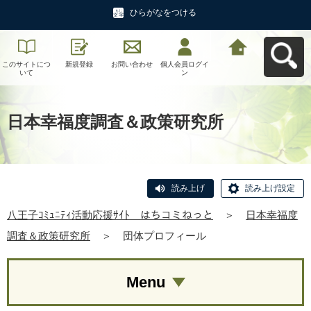
ひらがなをつける
このサイトにつ
新規登録
お問い合わせ
個人会員ログイ
八王子ｺﾐｭﾆﾃｨ活
いて
ン
動応援ｻｲﾄ はち
コミねっとへ戻
る
日本幸福度調査＆政策研究所
読み上げ
読み上げ設定
八王子ｺﾐｭﾆﾃｨ活動応援ｻｲﾄ はちコミねっと
＞
日本幸福度
調査＆政策研究所
＞
団体プロフィール
Menu