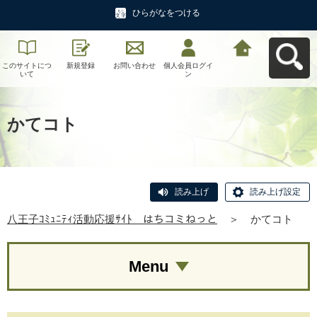
ひらがなをつける
このサイトにつ
新規登録
お問い合わせ
個人会員ログイ
八王子ｺﾐｭﾆﾃｨ活
いて
ン
動応援ｻｲﾄ はち
コミねっとへ戻
る
かてコト
読み上げ
読み上げ設定
八王子ｺﾐｭﾆﾃｨ活動応援ｻｲﾄ はちコミねっと
＞
かてコト
Menu