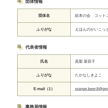
団体情報
団体名
絵本の会 コット
マイメディア検索
ふりがな
えほんのかいこっ
代表者情報
氏名
高梨 基容子
ふりがな
たかなしきよこ
E-mail（1）
orange.beer.8@gm
事務局情報