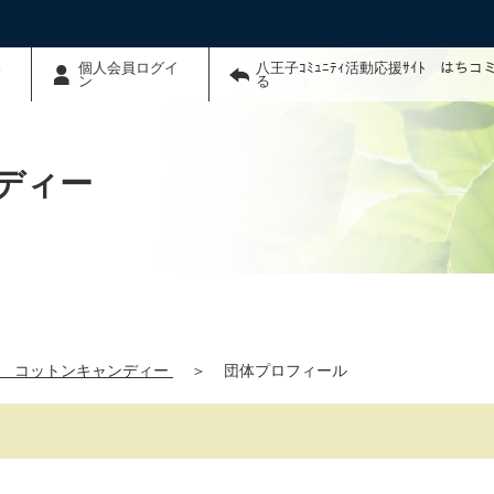
わ
個人会員ログイ
八王子ｺﾐｭﾆﾃｨ活動応援ｻｲﾄ はち
ン
る
ディー
会 コットンキャンディー
＞
団体プロフィール