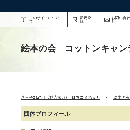
サイト内検索
このサイトについ
新規登
お問い合
て
録
せ
絵本の会 コットンキャン
八王子ｺﾐｭﾆﾃｨ活動応援ｻｲﾄ はちコミねっと
＞
絵本の
団体プロフィール