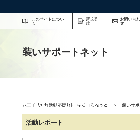
サイト内検索
このサイトについ
新規登
お問い合
て
録
せ
装いサポートネット
八王子ｺﾐｭﾆﾃｨ活動応援ｻｲﾄ はちコミねっと
＞
装いサポ
活動レポート