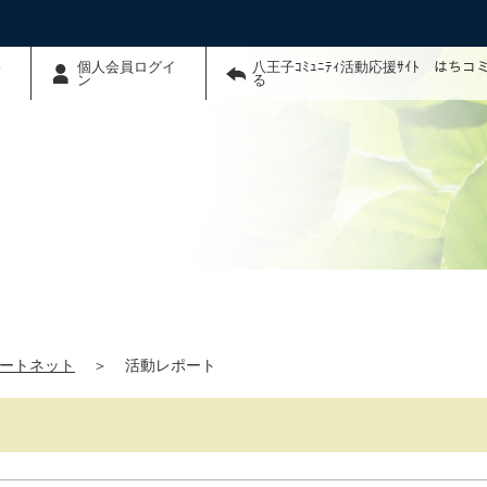
わ
個人会員ログイ
八王子ｺﾐｭﾆﾃｨ活動応援ｻｲﾄ はち
ン
る
ートネット
＞
活動レポート