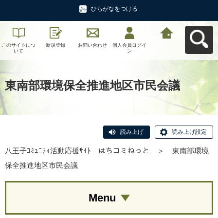
ひらがなをつける
このサイトにつ
新規登録
お問い合わせ
個人会員ログイ
八王子ｺﾐｭﾆﾃｨ活
いて
ン
動応援ｻｲﾄ はち
コミねっとへ戻
る
東南部環境保全推進地区市民会議
読み上げ
読み上げ設定
八王子ｺﾐｭﾆﾃｨ活動応援ｻｲﾄ はちコミねっと
＞
東南部環境
保全推進地区市民会議
Menu