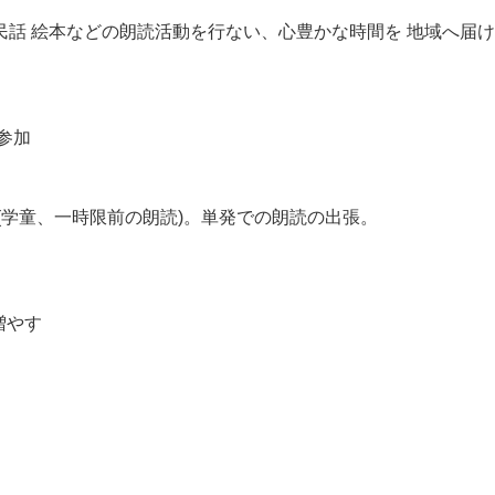
民話
絵本
などの朗読
活動を行ない、
心豊かな時間を
地域
へ
届け
参加
(学童
、一時限
前
の
朗読)。
単発
での朗読の出張。
増やす