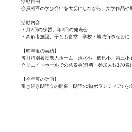
活動目的
会員
相互
の
学び合い
を大切
にし
ながら
、文学作品や
活動内容
・月2
回の
練習
、
年2
回の
発表会
マイメディア検索
・高齢者
施設、子ども食堂
、学校・地域行事
など
に
【昨年度の実績】
毎月特別
養護老人
ホーム
、清水
小、楢原小
、第三小 
クリエイトホール
で
の
発表
会
(
無料・参加
人数1
70名)
【今年度の計画】
引き続き
朗読会の開催、朗読
の
場(ボランティア
)
を