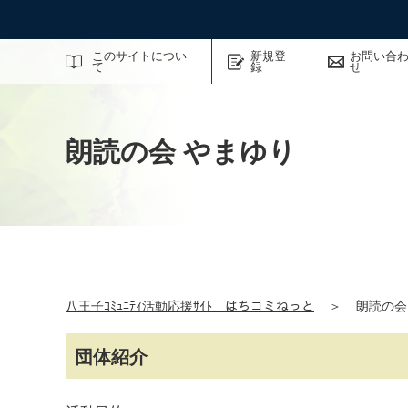
サイト内検索
このサイトについ
新規登
お問い合
て
録
せ
朗読の会 やまゆり
八王子ｺﾐｭﾆﾃｨ活動応援ｻｲﾄ はちコミねっと
＞
朗読の会
団体紹介