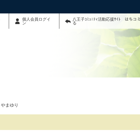
わ
個人会員ログイ
八王子ｺﾐｭﾆﾃｨ活動応援ｻｲﾄ はち
ン
る
 やまゆり