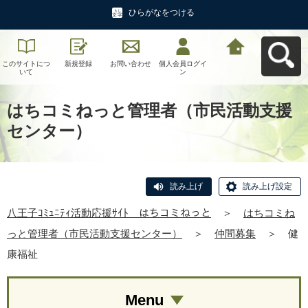
ひらがなをつける
このサイトにつ
新規登録
お問い合わせ
個人会員ログイ
八王子ｺﾐｭﾆﾃｨ活
いて
ン
動応援ｻｲﾄ はち
コミねっとへ戻
る
はちコミねっと管理者（市民活動支援
センター）
読み上げ
読み上げ設定
八王子ｺﾐｭﾆﾃｨ活動応援ｻｲﾄ はちコミねっと
＞
はちコミね
っと管理者（市民活動支援センター）
＞
仲間募集
＞
健
康福祉
Menu