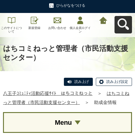
ひらがなをつける
このサイトにつ
新規登録
お問い合わせ
個人会員ログイ
八王子ｺﾐｭﾆﾃｨ活
いて
ン
動応援ｻｲﾄ はち
コミねっとへ戻
る
はちコミねっと管理者（市民活動支援
センター）
読み上げ
読み上げ設定
八王子ｺﾐｭﾆﾃｨ活動応援ｻｲﾄ はちコミねっと
＞
はちコミね
っと管理者（市民活動支援センター）
＞
助成金情報
Menu