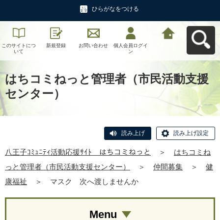
ひらがなをつける
このサイトにつ
新規登録
お問い合わせ
個人会員ログイ
八王子ｺﾐｭﾆﾃｨ活
いて
ン
動応援ｻｲﾄ はち
コミねっとへ戻
る
はちコミねっと管理者（市民活動支援
センター）
読み上げ
読み上げ設定
八王子ｺﾐｭﾆﾃｨ活動応援ｻｲﾄ はちコミねっと
＞
はちコミね
っと管理者（市民活動支援センター）
＞
仲間募集
＞
健
康福祉
＞
マスク 次へ渡しませんか
Menu