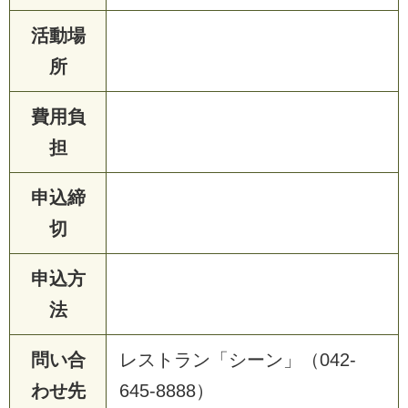
活動場
所
費用負
担
申込締
切
申込方
法
問い合
レ
ス
ト
ラ
ン
「
シ
ー
ン
」
（
0
4
2
-
わせ先
6
4
5
-
8
8
8
8
）