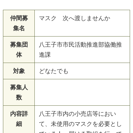
仲間募
マスク 次へ渡しませんか
集名
募集団
八王子市市民活動推進部協働推
体
進課
対象
ど
な
た
で
も
募集人
数
内容詳
八
王
子
市
内
の
小
売
店
等
に
お
い
細
て
、
未
使
用
の
マ
ス
ク
を
必
要
と
し