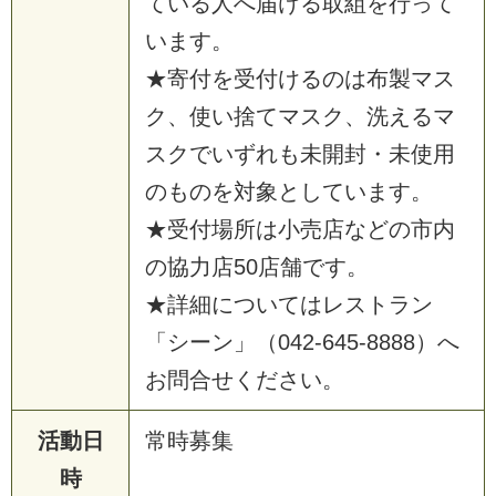
て
い
る
人
へ
届
け
る
取
組
を
行
っ
て
い
ま
す
。
★
寄
付
を
受
付
け
る
の
は
布
製
マ
ス
ク
、
使
い
捨
て
マ
ス
ク
、
洗
え
る
マ
ス
ク
で
い
ず
れ
も
未
開
封
・
未
使
用
の
も
の
を
対
象
と
し
て
い
ま
す
。
★
受
付
場
所
は
小
売
店
な
ど
の
市
内
の
協
力
店
5
0
店
舗
で
す
。
★
詳
細
に
つ
い
て
は
レ
ス
ト
ラ
ン
「
シ
ー
ン
」
（
0
4
2
-
6
4
5
-
8
8
8
8
）
へ
お
問
合
せ
く
だ
さ
い
。
活動日
常
時
募
集
時