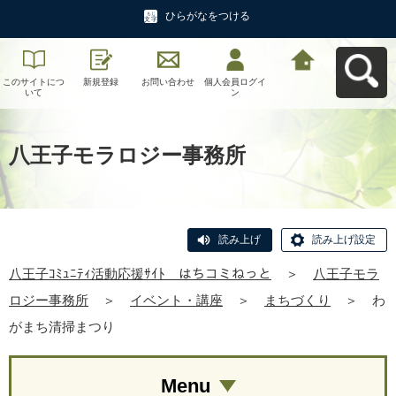
ひらがなをつける
このサイトにつ
新規登録
お問い合わせ
個人会員ログイ
八王子ｺﾐｭﾆﾃｨ活
いて
ン
動応援ｻｲﾄ はち
コミねっとへ戻
る
八王子モラロジー事務所
読み上げ
読み上げ設定
八王子ｺﾐｭﾆﾃｨ活動応援ｻｲﾄ はちコミねっと
＞
八王子モラ
ロジー事務所
＞
イベント・講座
＞
まちづくり
＞
わ
がまち清掃まつり
Menu