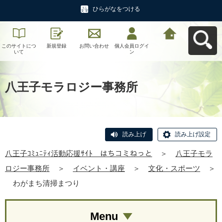
ひらがなをつける
このサイトにつ
新規登録
お問い合わせ
個人会員ログイ
八王子ｺﾐｭﾆﾃｨ活
いて
ン
動応援ｻｲﾄ はち
コミねっとへ戻
る
八王子モラロジー事務所
読み上げ
読み上げ設定
八王子ｺﾐｭﾆﾃｨ活動応援ｻｲﾄ はちコミねっと
＞
八王子モラ
ロジー事務所
＞
イベント・講座
＞
文化・スポーツ
＞
わがまち清掃まつり
Menu