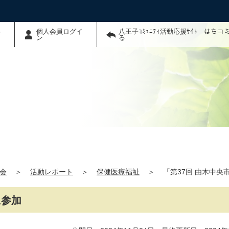
わ
個人会員ログイ
八王子ｺﾐｭﾆﾃｨ活動応援ｻｲﾄ はち
ン
る
会
＞
活動レポート
＞
保健医療福祉
＞
「第37回 由木中
に参加