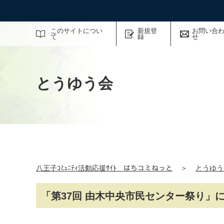
サイト内検索
このサイトについ
新規登
お問い合
て
録
せ
とうゆう会
八王子ｺﾐｭﾆﾃｨ活動応援ｻｲﾄ はちコミねっと
＞
とうゆう
「第37回 由木中央市民センター祭り」