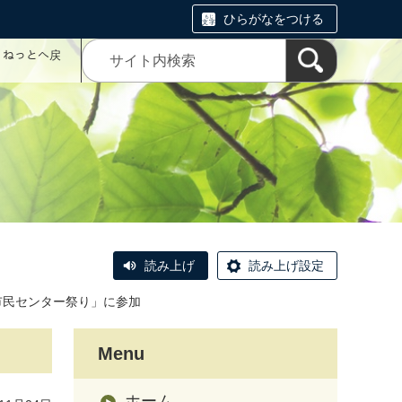
ひらがなをつける
コミねっとへ戻
読み上げ
読み上げ設定
央市民センター祭り」に参加
Menu
ホーム