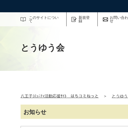
サイト内検索
このサイトについ
新規登
お問い合
て
録
せ
とうゆう会
八王子ｺﾐｭﾆﾃｨ活動応援ｻｲﾄ はちコミねっと
＞
とうゆう
お知らせ