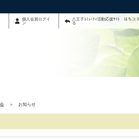
わ
個人会員ログイ
八王子ｺﾐｭﾆﾃｨ活動応援ｻｲﾄ はち
ン
る
会
＞
お知らせ