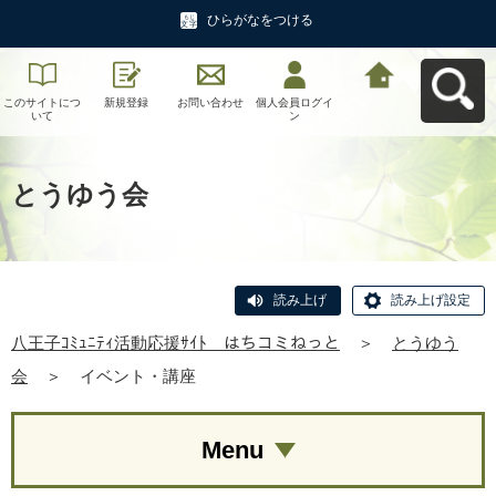
ひらがなをつける
このサイトにつ
新規登録
お問い合わせ
個人会員ログイ
八王子ｺﾐｭﾆﾃｨ活
いて
ン
動応援ｻｲﾄ はち
コミねっとへ戻
る
とうゆう会
読み上げ
読み上げ設定
八王子ｺﾐｭﾆﾃｨ活動応援ｻｲﾄ はちコミねっと
＞
とうゆう
会
＞
イベント・講座
Menu