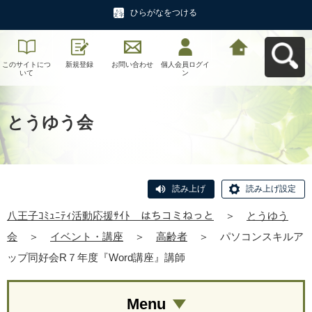
ひらがなをつける
このサイトにつ
新規登録
お問い合わせ
個人会員ログイ
八王子ｺﾐｭﾆﾃｨ活
いて
ン
動応援ｻｲﾄ はち
コミねっとへ戻
る
とうゆう会
読み上げ
読み上げ設定
八王子ｺﾐｭﾆﾃｨ活動応援ｻｲﾄ はちコミねっと
＞
とうゆう
会
＞
イベント・講座
＞
高齢者
＞
パソコンスキルア
ップ同好会R７年度『Word講座』講師
Menu